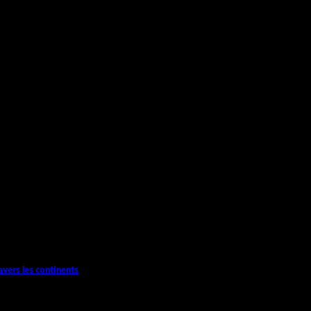
avers les continents
l comprise dans notre société. Au...