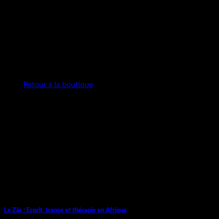
Panier
Votre panier est vide.
Retour à la boutique
Le Zār : Esprit, transe et thérapie en Afrique