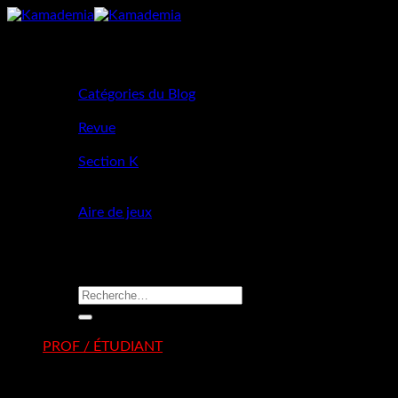
Passer
au
contenu
Blog
Catégories du Blog
Bibliothèque Virtuelle
Revue
KamaLab
Section K
Podcasts
Kamadeni
Aire de jeux
Parcours Initiatique
Boutique
Recherche
pour :
PROF / ÉTUDIANT