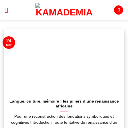
Passer
au
contenu
24
Mar
Langue, culture, mémoire : les piliers d’une renaissance
africaine
Pour une reconstruction des fondations symboliques et
cognitives Introduction Toute tentative de renaissance d’un