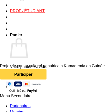
PROF / ÉTUDIANT
Panier
Projet de centre culturel panafricain Kamademia en Guinée
Votre panier est vide.
Retour à la boutique
Optimisé par
Menu Secondaire
Partenaires
Membres