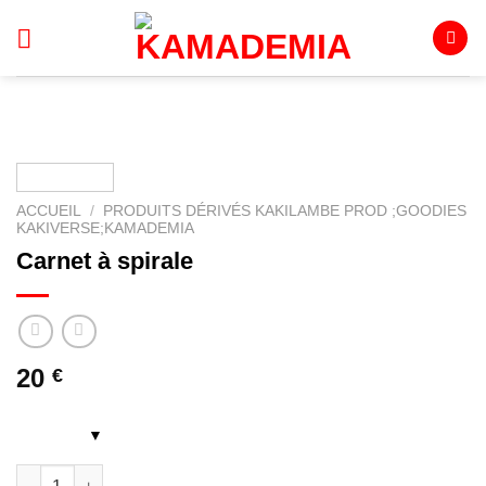
Passer
au
contenu
ACCUEIL
/
PRODUITS DÉRIVÉS KAKILAMBE PROD ;GOODIES
KAKIVERSE;KAMADEMIA
Carnet à spirale
20
€
quantité de Carnet à spirale