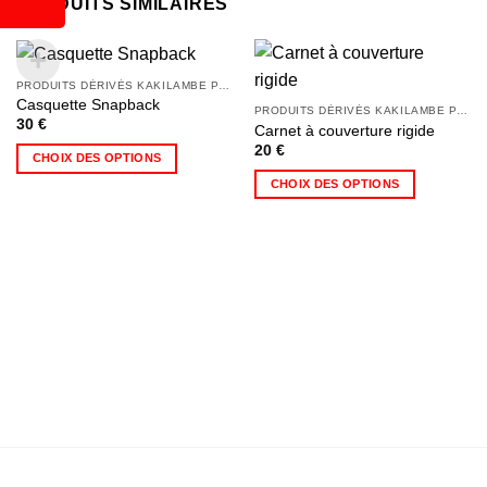
PRODUITS SIMILAIRES
PRODUITS DÉRIVÉS KAKILAMBE PROD ;GOODIES KAKIVERSE;KAMADEMIA
Casquette Snapback
PRODUITS DÉRIVÉS KAKILAMBE PROD ;GOODIES KAKIVERSE;KAMADEMIA
30
€
Carnet à couverture rigide
20
€
CHOIX DES OPTIONS
Ce
CHOIX DES OPTIONS
produit
Ce
a
produit
plusieurs
a
variations.
plusieurs
Les
variations.
options
Les
peuvent
options
être
peuvent
choisies
être
sur
choisies
la
sur
page
la
du
page