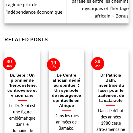
parallèles entre les chemins
tragique prix de
mystiques et l’héritage
l’indépendance économique
africain + Bonus
RELATED POSTS
30
30
19
Jan
Jan
Fév
Dr. Sebi : Un
Le Centre
Dr Patricia
pionnier de
africain dédié
Bath,
l’herboristerie,
au spirituel :
inventrice du
controversé et
Un symbole
laser pour le
visionnaire
de résurgence
traitement de
spirituelle en
la cataracte
Afrique
Le Dr. Sebi est
Dans le début
une figure
Dans les rues
des années
emblématique
animées de
1980 cette
dans le
Bamako,
afro-américaine
domaine de