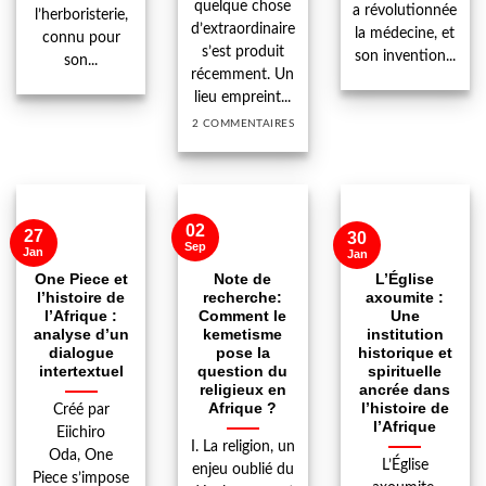
quelque chose
a révolutionnée
l’herboristerie,
d’extraordinaire
la médecine, et
connu pour
s’est produit
son invention...
son...
récemment. Un
lieu empreint...
2 COMMENTAIRES
02
27
30
Sep
Jan
Jan
One Piece et
Note de
L’Église
l’histoire de
recherche:
axoumite :
l’Afrique :
Comment le
Une
analyse d’un
kemetisme
institution
dialogue
pose la
historique et
intertextuel
question du
spirituelle
religieux en
ancrée dans
Afrique ?
l’histoire de
Créé par
l’Afrique
Eiichiro
I. La religion, un
Oda, One
L’Église
enjeu oublié du
Piece s’impose