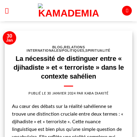
Passer
au
contenu
30
Jan
BLOG
,
RELATIONS
INTERNATIONALES/POLITIQUES
,
SPIRITUALITÉ
La nécessité de distinguer entre «
djihadiste » et « terroriste » dans le
contexte sahélien
PUBLIÉ LE
30 JANVIER 2024
PAR
KABA DIAKITÉ
Au cœur des débats sur la réalité sahélienne se
trouve une distinction cruciale entre deux termes : «
djihadiste » et « terroriste ». Cette nuance
linguistique est bien plus qu’une simple question de
vocabulaire. Elle reflète une réalité complexe qui,