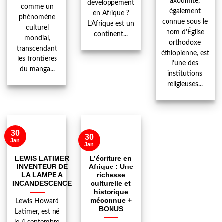
axoumite,
développement
comme un
également
en Afrique ?
phénomène
connue sous le
L’Afrique est un
culturel
nom d’Église
continent...
mondial,
orthodoxe
transcendant
éthiopienne, est
les frontières
l’une des
du manga...
institutions
religieuses...
30
30
Jan
Jan
LEWIS LATIMER
L’écriture en
INVENTEUR DE
Afrique : Une
LA LAMPE A
richesse
INCANDESCENCE
culturelle et
historique
méconnue +
Lewis Howard
BONUS
Latimer, est né
le 4 septembre