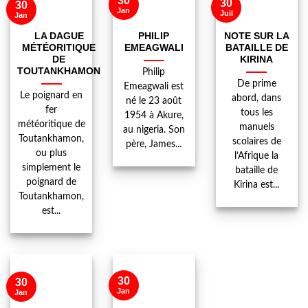
30
30
30
Jan
Juil
Jan
LA DAGUE
PHILIP
NOTE SUR LA
MÉTÉORITIQUE
EMEAGWALI
BATAILLE DE
DE
KIRINA
TOUTANKHAMON
Philip
De prime
Emeagwali est
Le poignard en
abord, dans
né le 23 août
fer
tous les
1954 à Akure,
météoritique de
manuels
au nigeria. Son
Toutankhamon,
scolaires de
père, James...
ou plus
l’Afrique la
simplement le
bataille de
poignard de
Kirina est...
Toutankhamon,
est...
30
30
Jan
Jan