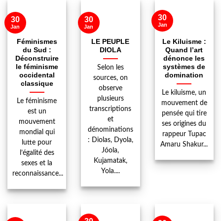
30
30
30
Jan
Jan
Jan
Féminismes
LE PEUPLE
Le Kiluisme :
du Sud :
DIOLA
Quand l’art
Déconstruire
dénonce les
le féminisme
systèmes de
Selon les
occidental
domination
sources, on
classique
observe
Le kiluisme, un
plusieurs
Le féminisme
mouvement de
transcriptions
est un
pensée qui tire
et
mouvement
ses origines du
dénominations
mondial qui
rappeur Tupac
: Diolas, Dyola,
lutte pour
Amaru Shakur...
Jóola,
l’égalité des
Kujamatak,
sexes et la
Yola....
reconnaissance...