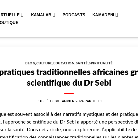
IRTUELLE
KAMALAB
PODCASTS
KAMADENI
OUTIQUE
BLOG
,
CULTURE
,
EDUCATION
,
SANTÉ
,
SPIRITUALITÉ
pratiques traditionnelles africaines g
scientifique du Dr Sebi
PUBLIÉ LE
30 JANVIER 2024
PAR
JELPI
que est souvent associé à des narratifs mystiques et des pratique
 l’approche scientifique du Dr Sebi a apporté une perspective di
sur la santé. Dans cet article, nous explorerons l’applicabilité d
émystification des connaissances traditionnelles sur les plantes et