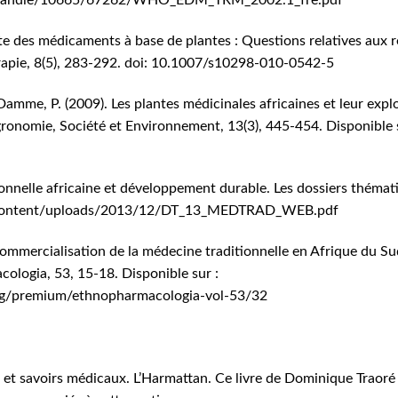
nte des médicaments à base de plantes : Questions relatives aux réa
érapie, 8(5), 283-292. doi: 10.1007/s10298-010-0542-5
amme, P. (2009). Les plantes médicinales africaines et leur expl
Agronomie, Société et Environnement, 13(3), 445-454. Disponible 
ionnelle africaine et développement durable. Les dossiers théma
-content/uploads/2013/12/DT_13_MEDTRAD_WEB.pdf
ommercialisation de la médecine traditionnelle en Afrique du Sud
ologia, 53, 15-18. Disponible sur :
rg/premium/ethnopharmacologia-vol-53/32
e et savoirs médicaux. L’Harmattan. Ce livre de Dominique Traoré