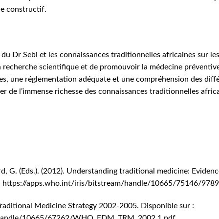
e constructif.
du Dr Sebi et les connaissances traditionnelles africaines sur les 
 la recherche scientifique et de promouvoir la médecine préventi
es, une réglementation adéquate et une compréhension des diffé
r de l’immense richesse des connaissances traditionnelles africai
.
rd, G. (Eds.). (2012). Understanding traditional medicine: Eviden
:
https://apps.who.int/iris/bitstream/handle/10665/75146/97
raditional Medicine Strategy 2002-2005. Disponible sur :
eam/handle/10665/67262/WHO_EDM_TRM_2002.1.pdf