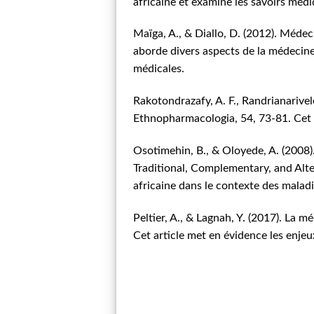
africaine et examine les savoirs médi
Maïga, A., & Diallo, D. (2012). Méde
aborde divers aspects de la médecine
médicales.
Rakotondrazafy, A. F., Randrianarivelo
Ethnopharmacologia, 54, 73-81. Cet ar
Osotimehin, B., & Oloyede, A. (2008)
Traditional, Complementary, and Alter
africaine dans le contexte des malad
Peltier, A., & Lagnah, Y. (2017). La 
Cet article met en évidence les enjeu