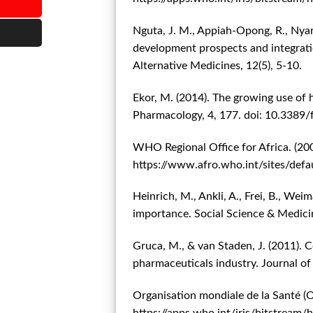
Nguta, J. M., Appiah-Opong, R., Nyar
development prospects and integratio
Alternative Medicines, 12(5), 5-10.
Ekor, M. (2014). The growing use of h
Pharmacology, 4, 177. doi: 10.3389
WHO Regional Office for Africa. (200
https://www.afro.who.int/sites/defa
Heinrich, M., Ankli, A., Frei, B., We
importance. Social Science & Medic
Gruca, M., & van Staden, J. (2011). C
pharmaceuticals industry. Journal o
Organisation mondiale de la Santé (O
https://apps.who.int/iris/bitstr