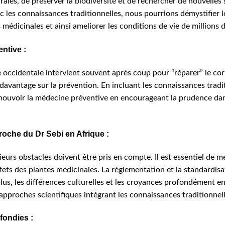
rales, de préserver la biodiversité et de rechercher de nouvelles
c les connaissances traditionnelles, nous pourrions démystifier l
médicinales et ainsi ameliorer les conditions de vie de millions 
ntive :
e occidentale intervient souvent après coup pour “réparer” le co
e davantage sur la prévention. En incluant les connaissances trad
romouvoir la médecine préventive en encourageant la prudence dans
proche du Dr Sebi en Afrique :
ieurs obstacles doivent être pris en compte. Il est essentiel de
effets des plantes médicinales. La réglementation et la standardis
lus, les différences culturelles et les croyances profondément e
approches scientifiques intégrant les connaissances traditionnelle
fondies :