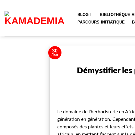
Passer
au
BLOG
BIBLIOTHÈQUE V
contenu
PARCOURS INITIATIQUE
B
30
Jan
Démystifier les 
Le domaine de l’herboristerie en Afri
génération en génération. Cependant,
composés des plantes et leurs effets 
africain, en mettant l’accent sur la d