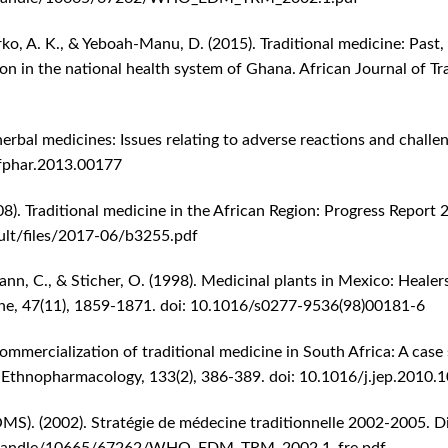
ko, A. K., & Yeboah-Manu, D. (2015). Traditional medicine: Past,
n in the national health system of Ghana. African Journal of T
erbal medicines: Issues relating to adverse reactions and challen
/fphar.2013.00177
8). Traditional medicine in the African Region: Progress Report 
ult/files/2017-06/b3255.pdf
imann, C., & Sticher, O. (1998). Medicinal plants in Mexico: Heale
ine, 47(11), 1859-1871. doi: 10.1016/s0277-9536(98)00181-6
ommercialization of traditional medicine in South Africa: A case 
f Ethnopharmacology, 133(2), 386-389. doi: 10.1016/j.jep.2010.
MS). (2002). Stratégie de médecine traditionnelle 2002-2005. Di
eam/handle/10665/67262/WHO_EDM_TRM_2002.1_fre.pdf