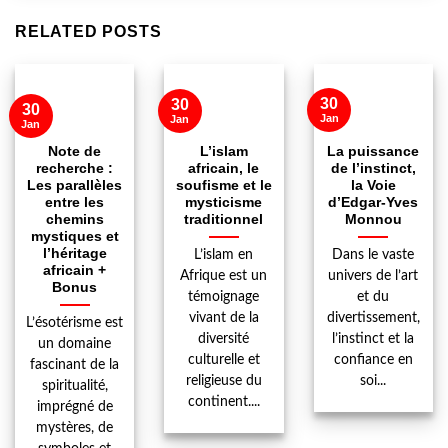
RELATED POSTS
30
30
30
Jan
Jan
Jan
Note de
L’islam
La puissance
recherche :
africain, le
de l’instinct,
Les parallèles
soufisme et le
la Voie
entre les
mysticisme
d’Edgar-Yves
chemins
traditionnel
Monnou
mystiques et
l’héritage
L’islam en
Dans le vaste
africain +
Afrique est un
univers de l’art
Bonus
témoignage
et du
vivant de la
divertissement,
L’ésotérisme est
diversité
l’instinct et la
un domaine
culturelle et
confiance en
fascinant de la
religieuse du
soi...
spiritualité,
continent....
imprégné de
mystères, de