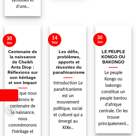
symboles et
d’une...
30
14
30
Jan
Sep
Jan
Centenaire de
Les défis,
LE PEUPLE
la naissance
problèmes,
KONGO OU
de Cheikh
apports et
BAKONGO
Anta Diop :
réussites du
Réflexions sur
panafricanisme
Le peuple
son héritage
Kongo ou
et son Impact
Introduction Le
bakongo
panafricanisme
constitue un
Alors que nous
est un
peuple bantou
célébrons le
mouvement
d’afrique
centenaire de
politique, social
centrale. On les
sa naissance,
et culturel qui a
trouve
nous
émergé au
principalement...
commémorons
XIXe...
l’héritage et