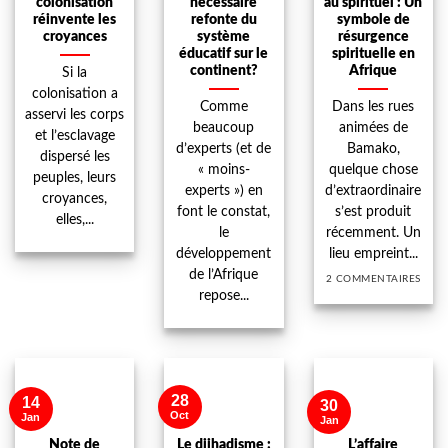
colonisation
nécéssaire
au spirituel : Un
réinvente les
refonte du
symbole de
croyances
système
résurgence
éducatif sur le
spirituelle en
continent?
Afrique
Si la
colonisation a
Comme
Dans les rues
asservi les corps
beaucoup
animées de
et l’esclavage
d’experts (et de
Bamako,
dispersé les
« moins-
quelque chose
peuples, leurs
experts ») en
d’extraordinaire
croyances,
font le constat,
s’est produit
elles,...
le
récemment. Un
développement
lieu empreint...
de l’Afrique
2 COMMENTAIRES
repose...
28
14
30
Oct
Jan
Jan
Note de
Le djihadisme :
L’affaire