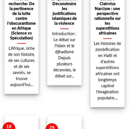
recherche: De
Déconstruire
Clairvius
la pertinence
les
Narcisse : une
de la lutte
justifications
perspective
contre
islamiques de
rationnelle sur
l’obscurantisme
la violence
les
en Afrique
superstitions
(Science vs
africaines
Introduction :
Spéculation)
Le débat sur
Les histoires de
l’Islam et le
L’Afrique, riche
zombification
djihadisme
de son histoire,
en Haïti et
Depuis
de ses cultures
d’autres
plusieurs
et de ses
superstitions
décennies, le
savoirs, se
africaines ont
débat sur...
trouve
longtemps
aujourd’hui...
captivé
l’imagination
populaire....
19
29