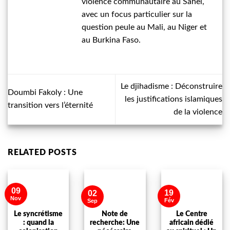
violence communautaire au Sahel,
avec un focus particulier sur la
question peule au Mali, au Niger et
au Burkina Faso.
Le djihadisme : Déconstruire
Doumbi Fakoly : Une
les justifications islamiques
transition vers l’éternité
de la violence
RELATED POSTS
09
19
02
Nov
Fév
Sep
Le syncrétisme
Note de
Le Centre
: quand la
recherche: Une
africain dédié