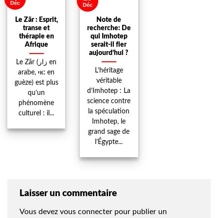
Déc
Déc
Le Zār : Esprit,
Note de
transe et
recherche: De
thérapie en
qui Imhotep
Afrique
serait-il fier
aujourd’hui ?
Le Zār (زار en
L’héritage
arabe, ዛር en
véritable
guèze) est plus
d’Imhotep : La
qu’un
science contre
phénomène
la spéculation
culturel : il...
Imhotep, le
grand sage de
l’Égypte...
Laisser un commentaire
Vous devez
vous connecter
pour publier un