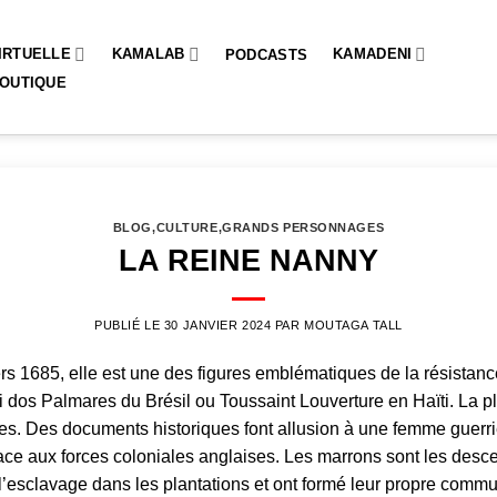
IRTUELLE
KAMALAB
KAMADENI
PODCASTS
OUTIQUE
BLOG
,
CULTURE
,
GRANDS PERSONNAGES
LA REINE NANNY
PUBLIÉ LE
30 JANVIER 2024
PAR
MOUTAGA TALL
s 1685, elle est une des figures emblématiques de la résistan
 dos Palmares
du
Brésil
ou
Toussaint Louverture
en
Haïti
. La 
les. Des documents historiques font allusion à une femme guerri
 face aux forces coloniales anglaises. Les marrons sont les des
l’esclavage dans les plantations et ont formé leur propre commu