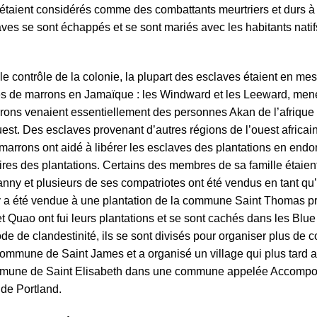
s étaient considérés comme des combattants meurtriers et durs à
es se sont échappés et se sont mariés avec les habitants natifs 
 le contrôle de la colonie, la plupart des esclaves étaient en mes
es de marrons en Jamaïque : les Windward et les Leeward, mené
rons venaient essentiellement des personnes
Akan
de l’afrique
uest. Des esclaves provenant d’autres régions de l’ouest africain
 marrons ont aidé à libérer les esclaves des plantations en endo
ires des plantations. Certains des membres de sa famille étaient
 Nanny et plusieurs de ses compatriotes ont été vendus en tant 
 a été vendue à une plantation de la commune Saint Thomas pr
 Quao ont fui leurs plantations et se sont cachés dans les
Blue
e de clandestinité, ils se sont divisés pour organiser plus de
commune de Saint James et a organisé un village qui plus tard 
mmune de Saint Elisabeth dans une commune appelée Accompo
de Portland.