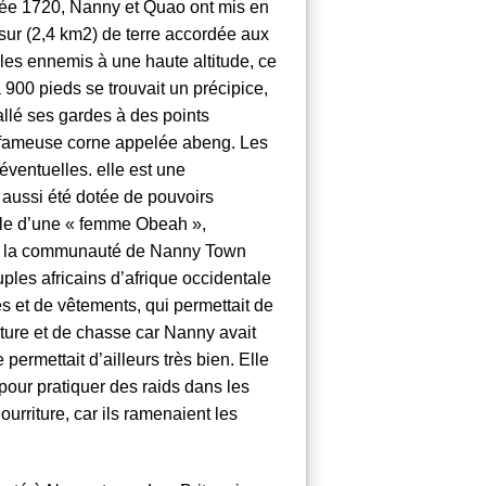
née 1720, Nanny et Quao ont mis en
sur (2,4 km2) de terre accordée aux
les ennemis à une haute altitude, ce
à 900 pieds se trouvait un précipice,
stallé ses gardes à des points
sa fameuse corne appelée abeng. Les
éventuelles. elle est une
aussi été dotée de pouvoirs
’île d’une « femme Obeah »,
 de la communauté de Nanny Town
uples africains d’afrique occidentale
s et de vêtements, qui permettait de
ture et de chasse car Nanny avait
e permettait d’ailleurs très bien. Elle
pour pratiquer des raids dans les
urriture, car ils ramenaient les