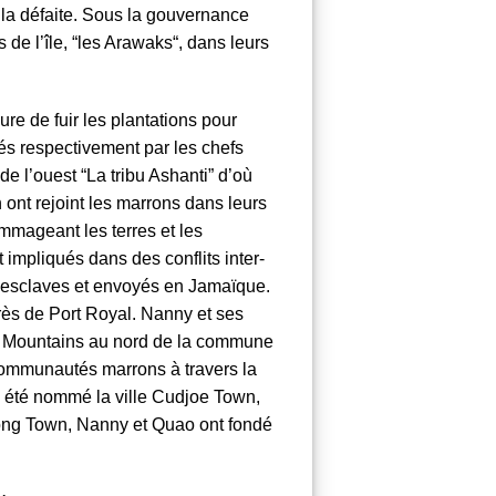
 la défaite. Sous la gouvernance
de l’île, “les
Arawaks
“, dans leurs
ure de fuir les plantations pour
s respectivement par les chefs
 de l’ouest “La tribu
Ashanti
” d’où
 ont rejoint les marrons dans leurs
mmageant les terres et les
 impliqués dans des conflits inter-
qu’esclaves et envoyés en
Jamaïque
.
ès de Port Royal. Nanny et ses
 Mountains
au nord de la commune
 communautés marrons à travers la
a été nommé la ville Cudjoe Town,
ng Town, Nanny et Quao ont fondé