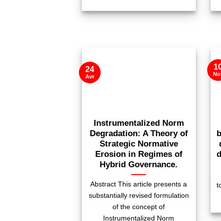
1
24
No
Avr
Instrumentalized Norm
Degradation: A Theory of
b
Strategic Normative
Erosion in Regimes of
d
Hybrid Governance.
Abstract This article presents a
t
substantially revised formulation
of the concept of
Instrumentalized Norm