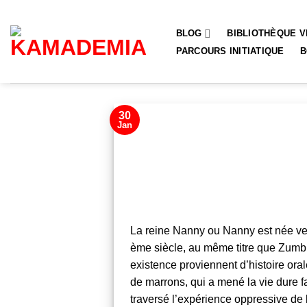
Passer
au
BLOG
BIBLIOTHÈQUE V
contenu
PARCOURS INITIATIQUE
B
30
Jan
La reine Nanny ou Nanny est née ver
ème siècle, au même titre que
Zumbi
existence proviennent d’histoire ora
de
marrons
, qui a mené la vie dure
traversé l’expérience oppressive de 