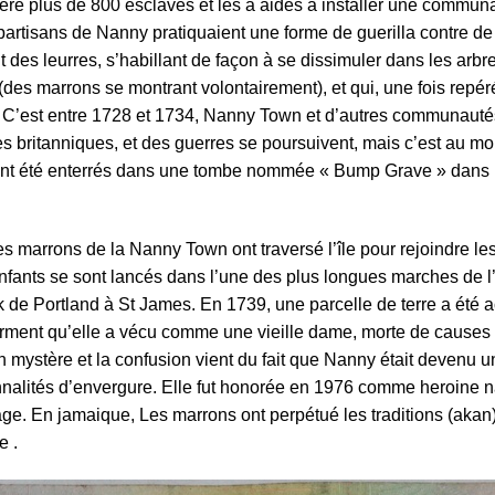
éré plus de 800 esclaves et les a aidés à installer une commu
partisans de Nanny pratiquaient une forme de guerilla contre de
t des leurres, s’habillant de façon à se dissimuler dans les arbre
des marrons se montrant volontairement), et qui, une fois repérés,
C’est entre 1728 et 1734, Nanny Town et d’autres communauté
 britanniques, et des guerres se poursuivent, mais c’est au mome
 ont été enterrés dans une tombe nommée « Bump Grave » dans l
des marrons de la Nanny Town ont traversé l’île pour rejoindre 
nts se sont lancés dans l’une des plus longues marches de l’
de Portland à St James. En 1739, une parcelle de terre a été 
irment qu’elle a vécu comme une vieille dame, morte de causes 
n mystère et la confusion vient du fait que Nanny était devenu 
nalités d’envergure. Elle fut honorée en 1976 comme heroine nat
ge. En jamaique, Les marrons ont perpétué les traditions (akan) 
e .