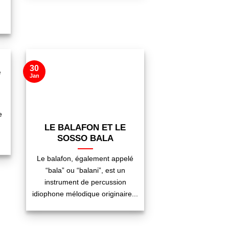
30
e
Jan
e
LE BALAFON ET LE
SOSSO BALA
Le balafon, également appelé
“bala” ou “balani”, est un
instrument de percussion
idiophone mélodique originaire...