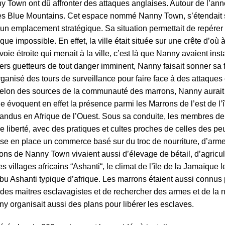
 Town ont dû affronter des attaques anglaises. Autour de l’an
 les Blue Mountains. Cet espace nommé Nanny Town, s’étendait 
un emplacement stratégique. Sa situation permettait de repérer 
ue impossible. En effet, la ville était située sur une crête d’où 
e voie étroite qui menait à la ville, c’est là que Nanny avaient in
rriers guetteurs de tout danger imminent, Nanny faisait sonner 
nisé des tours de surveillance pour faire face à des attaques 
selon des sources de la communauté des marrons, Nanny aurait 
e évoquent en effet la présence parmi les Marrons de l’est de l
pandus en Afrique de l’Ouest. Sous sa conduite, les membres
e liberté, avec des pratiques et cultes proches de celles des pe
 mise en place un commerce basé sur du
troc
de nourriture, d’arme
ons de Nanny Town vivaient aussi d’élevage de bétail, d’agricul
s villages africains “A
shanti
“, le climat de l’île de la
Jamaïque
l
ribu Ashanti typique d’a
frique
. Les marrons étaient aussi connus 
des maitres esclavagistes et de rechercher des armes et de la no
 organisait aussi des plans pour libérer les esclaves.